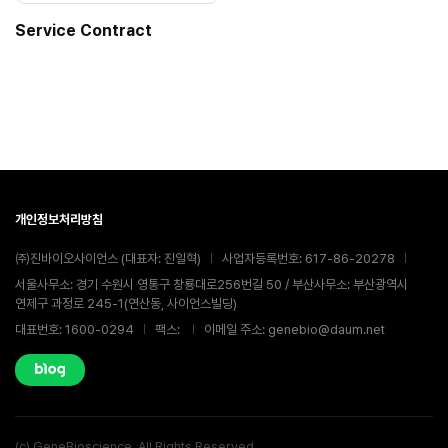
Service Contract
개인정보처리방침
㈜진바이오사이언스 (대표자: 진일혁)
사업자등록번호: 617-86-20278
서울사무소: 경기 수원시 영통구 창룡대로256번길 50 / 부산사무소: 부산광역시
연제구 과정로 245-1(연산동, 사이언스빌딩)
대표번호: 1600-0294
팩스:
이메일 주소: genebio@daum.net
(c) GeneBioscience. All Rights Reserved.