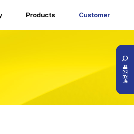
y
Products
Customer
SARTORIUS
견적문의
일반실험류
설치사례
제품검색
BIO ENG
1:1 문의
이벤트
자주하는 질문