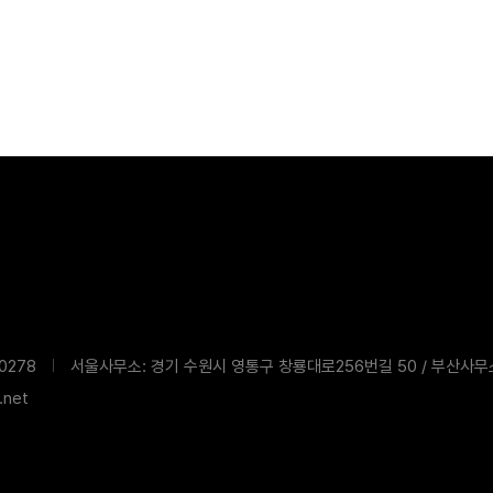
침
0278
서울사무소: 경기 수원시 영통구 창룡대로256번길 50 / 부산사무
net