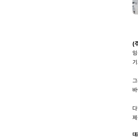
(
임
기
그
바
다
제
대