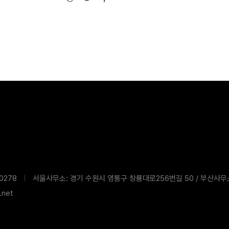
침
0278
서울사무소: 경기 수원시 영통구 창룡대로256번길 50 / 부산사무
net