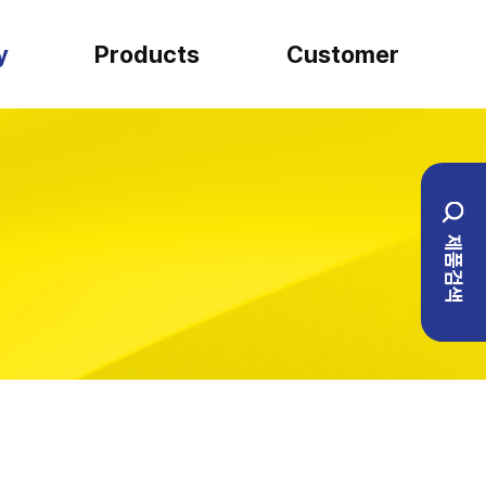
y
Products
Customer
SARTORIUS
견적문의
일반실험류
설치사례
제품검색
BIO ENG
1:1 문의
이벤트
자주하는 질문