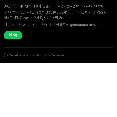
㈜진바이오사이언스 (대표자: 진일혁)
사업자등록번호: 617-86-20278
서울사무소: 경기 수원시 영통구 창룡대로256번길 50 / 부산사무소: 부산광역시
연제구 과정로 245-1(연산동, 사이언스빌딩)
대표번호: 1600-0294
팩스:
이메일 주소: genebio@daum.net
(c) GeneBioscience. All Rights Reserved.