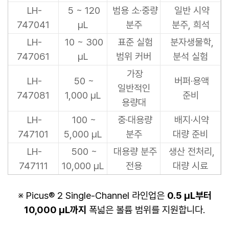
LH-
5 ~ 120
범용 소·중량
일반 시약
747041
µL
분주
분주, 희석
LH-
10 ~ 300
표준 실험
분자생물학,
747061
µL
범위 커버
분석 실험
가장
LH-
50 ~
버퍼·용액
일반적인
747081
1,000 µL
준비
용량대
LH-
100 ~
중·대용량
배지·시약
747101
5,000 µL
분주
대량 준비
LH-
500 ~
대용량 분주
생산 전처리,
747111
10,000 µL
전용
대량 시료
※ Picus® 2 Single-Channel 라인업은
0.5 µL부터
10,000 µL까지
폭넓은 볼륨 범위를 지원합니다.