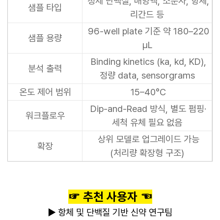
정제 단백질, 배양액, 소분자, 항체,
샘플 타입
리간드 등
96-well plate 기준 약 180–220
샘플 용량
µL
Binding kinetics (ka, kd, KD),
분석 출력
정량 data, sensorgrams
온도 제어 범위
15–40°C
Dip-and-Read 방식, 별도 펌핑·
워크플로우
세척 유체 필요 없음
상위 모델로 업그레이드 가능
확장
(처리량 확장형 구조)
☞ 추천 사용자 ☜
▶
항체 및 단백질 기반 신약 연구팀