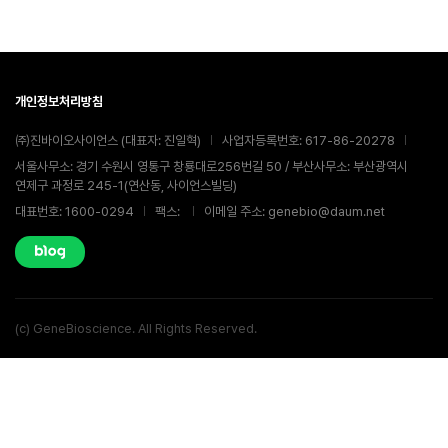
개인정보처리방침
㈜진바이오사이언스 (대표자: 진일혁)
사업자등록번호: 617-86-20278
서울사무소: 경기 수원시 영통구 창룡대로256번길 50 / 부산사무소: 부산광역시
연제구 과정로 245-1(연산동, 사이언스빌딩)
대표번호: 1600-0294
팩스:
이메일 주소: genebio@daum.net
(c) GeneBioscience. All Rights Reserved.