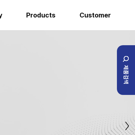
y
Products
Customer
SARTORIUS
견적문의
일반실험류
설치사례
제품검색
BIO ENG
1:1 문의
이벤트
자주하는 질문