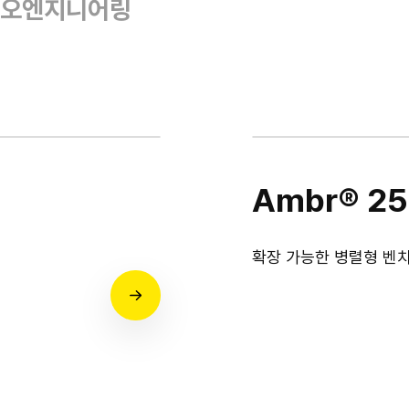
오엔지니어링
Ambr® 2
확장 가능한 병렬형 벤치탑