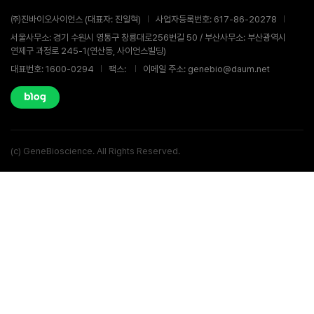
㈜진바이오사이언스 (대표자: 진일혁)
사업자등록번호: 617-86-20278
서울사무소: 경기 수원시 영통구 창룡대로256번길 50 / 부산사무소: 부산광역시
연제구 과정로 245-1(연산동, 사이언스빌딩)
대표번호: 1600-0294
팩스:
이메일 주소: genebio@daum.net
(c) GeneBioscience. All Rights Reserved.