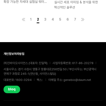
확장 가능한 차세대 실험실 워터
실시간 세포 이미징 & 분석을 위한
정제 시스템
혁신적인 솔루션
1
2
3
4
5
6
7
개인정보처리방침
㈜진바이오사이언스 (대표자: 진일혁)
사업자등록번호: 617-86-20278
서울사무소: 경기 수원시 영통구 창룡대로256번길 50 / 부산사무소: 부산광역시
연제구 과정로 245-1(연산동, 사이언스빌딩)
대표번호: 1600-0294
팩스:
이메일 주소: genebio@daum.net