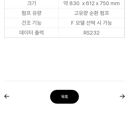
크기
약 830 ｘ612
ｘ750 mm
펌프 유량
고유량 순환 펌프
건조 기능
F 모델 선택 시 가능
데이터 출력
RS232
목록